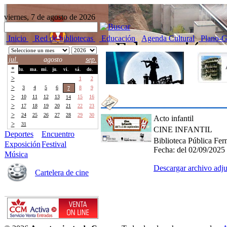
viernes, 7 de agosto de 2026
Inicio
Red de bibliotecas
Educación
Agenda Cultural
Plano-G
jul.
agosto
sep.
*
lu.
ma.
mi.
ju.
vi.
sá.
do.
>
27
28
29
30
31
1
2
>
3
4
5
6
8
9
7
>
10
11
12
13
15
16
14
>
17
18
19
20
21
22
23
>
24
25
26
27
28
29
30
Acto infantil
>
31
1
2
3
4
5
6
CINE INFANTIL
Deportes
Encuentro
Biblioteca Pública Fer
Exposición
Festival
Fecha:
del 02/09/2025
Música
Descargar archivo adj
Cartelera de cine