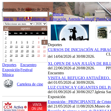
domingo, 9 de agosto de 2026
Inicio
Red de bibliotecas
Educación
Agenda Cultural
Plano-Gu
jul.
agosto
sep.
*
lu.
ma.
mi.
ju.
vi.
sá.
do.
>
27
28
29
30
31
1
2
>
3
4
5
6
7
8
9
Deportes
>
10
11
12
13
14
15
16
CURSOS DE INICIACIÓN AL PIR
>
17
18
19
20
21
22
23
CL
>
24
25
26
27
28
29
30
del 14/04/2026 al 30/08/2026.
>
31
1
2
3
4
5
6
XL OPEN DE SAN JULIÁN DE BI
Deportes
Encuentro
del 22/06/2026 al 20/08/2026.
PP
Exposición
Festival
Encuentro
Música
VISITA AL REFUGIO ANTIAÉRE
del 01/05/2026 al 30/09/2026.
Cartelera de cine
LUZ CUENCA Y GIGANTES DEL 
del 01/09/2026 al 30/06/2027.
Iglesia S
Exposición
Exposición : PRINCIPIANTE de Cristo
del 21/05/2026 al 11/08/2026.
Museo de 