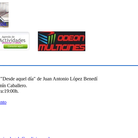
uía
: "Desde aquel día" de Juan Antonio López Benedí
mín Caballero.
a:
19:00h.
unto