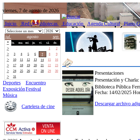
viernes, 7 de agosto de 2026
Inicio
Red de bibliotecas
Educación
Agenda Cultural
Plano-G
jul.
agosto
sep.
*
lu.
ma.
mi.
ju.
vi.
sá.
do.
>
27
28
29
30
31
1
2
>
3
4
5
6
8
9
7
>
10
11
12
13
15
16
14
>
17
18
19
20
21
22
23
>
24
25
26
27
28
29
30
Presentaciones
>
31
1
2
3
4
5
6
Presentación y Charla
Deportes
Encuentro
Biblioteca Pública Fer
Exposición
Festival
Fecha:
14/02/2025
Hor
Música
Descargar archivo adj
Cartelera de cine