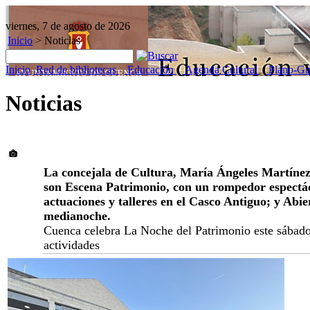
viernes, 7 de agosto de 2026
Inicio
>
Noticias
Inicio
Red de bibliotecas
Educación
Agenda Cultural
Plano-Gu
Noticias
La concejala de Cultura, María Ángeles Martínez, 
son Escena Patrimonio, con un rompedor espectác
actuaciones y talleres en el Casco Antiguo; y Abie
medianoche.
Cuenca celebra La Noche del Patrimonio este sábado
actividades