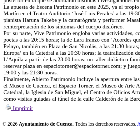
posterior en la que se abordarán distintas investigaciones en 
La apuesta de Escena Patrimonio en este 2025, ya el propio 
Martín en el Teatro Auditorio ‘José Luis Perales’ a las 19:3
pianista Haruna Takebe y la camarógrafa y performer Masako
reinterpretación de los síntomas del cuerpo disfórico.
Por su parte, Vive Patrimonio engloba varias actividades, 
poetas a las 20:15 horas; la de Lara Iranzo con ‘Acordes que
Pelayo, también en Plaza de San Nicolás, a las 21:30 horas;
Europa’ en la Catedral a las 20:30 horas; la teatralización d
L’Aquila a partir de las 23:00 horas; un taller didáctico fam
reservar plaza en espaciotorner@espaciotorner.com; y juegos 
19:00 y las 21:30 horas.
Finalmente, Abierto Patrimonio incluye la apertura entre la
el Museo de Cuenca, el Espacio Torner, el Museo de Arte A
Catedral, la Iglesia de San Miguel, el Centro de Oficios Ar
como visitas guiadas al túnel de la calle Calderón de la Bar
Imprimir
© 2026
Ayuntamiento de Cuenca.
Todos los derechos reservados.
A