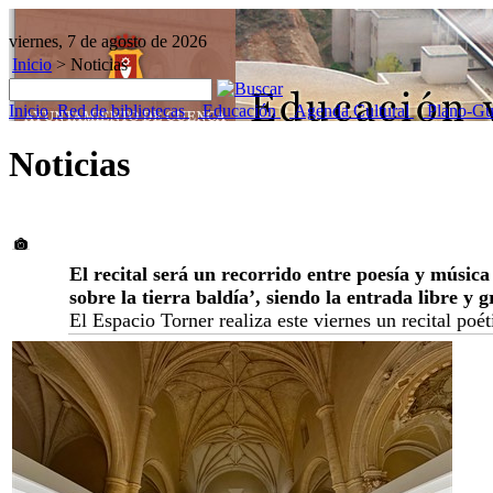
viernes, 7 de agosto de 2026
Inicio
>
Noticias
Inicio
Red de bibliotecas
Educación
Agenda Cultural
Plano-Gu
Noticias
El recital será un recorrido entre poesía y músic
sobre la tierra baldía’, siendo la entrada libre y 
El Espacio Torner realiza este viernes un recital po