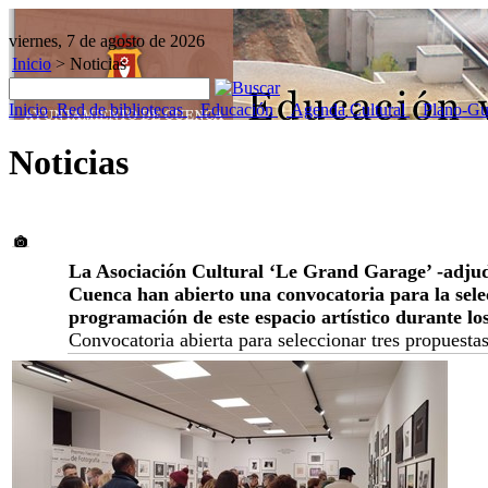
viernes, 7 de agosto de 2026
Inicio
>
Noticias
Inicio
Red de bibliotecas
Educación
Agenda Cultural
Plano-Gu
Noticias
La Asociación Cultural ‘Le Grand Garage’ -adjudi
Cuenca han abierto una convocatoria para la sele
programación de este espacio artístico durante l
Convocatoria abierta para seleccionar tres propuesta