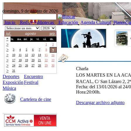
domingo, 9 de agosto de 2026
Inicio
Red de bibliotecas
Educación
Agenda Cultural
Plano-Gu
jul.
agosto
sep.
*
lu.
ma.
mi.
ju.
vi.
sá.
do.
>
27
28
29
30
31
1
2
>
3
4
5
6
7
8
9
>
10
11
12
13
14
15
16
>
17
18
19
20
21
22
23
>
24
25
26
27
28
29
30
Charla
>
31
1
2
3
4
5
6
LOS MARTES EN LA AC
Deportes
Encuentro
RACAL, C/ San Lázaro 2, 2ª
Exposición
Festival
Fecha:
del 13/01/2026 al 24/
Música
Hora:
20:00h.
Cartelera de cine
Descargar archivo adjunto