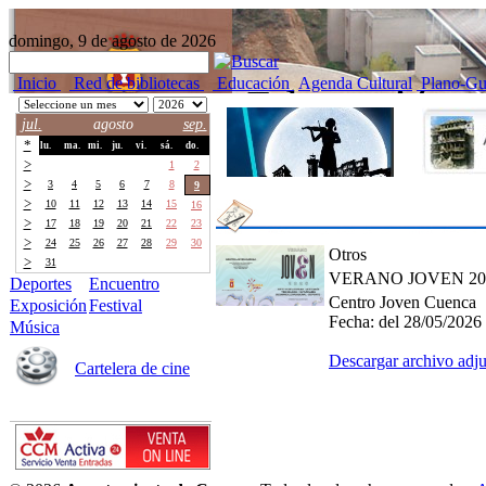
domingo, 9 de agosto de 2026
Inicio
Red de bibliotecas
Educación
Agenda Cultural
Plano-Gu
jul.
agosto
sep.
*
lu.
ma.
mi.
ju.
vi.
sá.
do.
>
27
28
29
30
31
1
2
>
3
4
5
6
7
8
9
>
10
11
12
13
14
15
16
>
17
18
19
20
21
22
23
>
24
25
26
27
28
29
30
Otros
>
31
1
2
3
4
5
6
VERANO JOVEN 20
Deportes
Encuentro
Centro Joven Cuenca
Exposición
Festival
Fecha:
del 28/05/2026
Música
Descargar archivo adj
Cartelera de cine