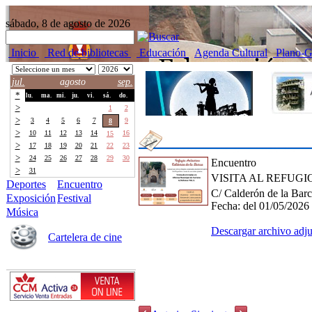
sábado, 8 de agosto de 2026
Inicio
Red de bibliotecas
Educación
Agenda Cultural
Plano-G
jul.
agosto
sep.
*
lu.
ma.
mi.
ju.
vi.
sá.
do.
>
27
28
29
30
31
1
2
>
3
4
5
6
7
9
8
>
10
11
12
13
14
16
15
>
17
18
19
20
21
22
23
>
24
25
26
27
28
29
30
Encuentro
>
31
1
2
3
4
5
6
VISITA AL REFUG
Deportes
Encuentro
C/ Calderón de la Bar
Exposición
Festival
Fecha:
del 01/05/2026
Música
Descargar archivo adj
Cartelera de cine