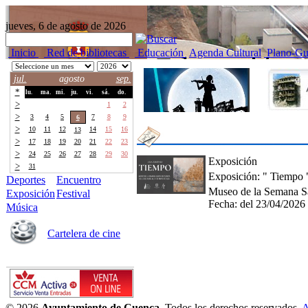
jueves, 6 de agosto de 2026
Inicio
Red de bibliotecas
Educación
Agenda Cultural
Plano-Gu
jul.
agosto
sep.
*
lu.
ma.
mi.
ju.
vi.
sá.
do.
>
27
28
29
30
31
1
2
>
3
4
5
7
8
9
6
>
10
11
12
14
15
16
13
>
17
18
19
20
21
22
23
>
24
25
26
27
28
29
30
Exposición
>
31
1
2
3
4
5
6
Exposición: " Tiempo
Deportes
Encuentro
Museo de la Semana S
Exposición
Festival
Fecha:
del 23/04/2026
Música
Cartelera de cine
© 2026
Ayuntamiento de Cuenca.
Todos los derechos reservados.
A