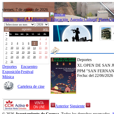
viernes, 7 de agosto de 2026
Inicio
Red de bibliotecas
Educación
Agenda Cultural
Plano-Gu
jul.
agosto
sep.
*
lu.
ma.
mi.
ju.
vi.
sá.
do.
>
27
28
29
30
31
1
2
>
3
4
5
6
8
9
7
>
10
11
12
13
15
16
14
>
17
18
19
20
21
22
23
>
24
25
26
27
28
29
30
Deportes
>
31
1
2
3
4
5
6
XL OPEN DE SAN 
Deportes
Encuentro
PPM "SAN FERNA
Exposición
Festival
Fecha:
del 22/06/2026
Música
Cartelera de cine
Anterior
Siguiente
© 2026
Ayuntamiento de Cuenca.
Todos los derechos reservados.
A